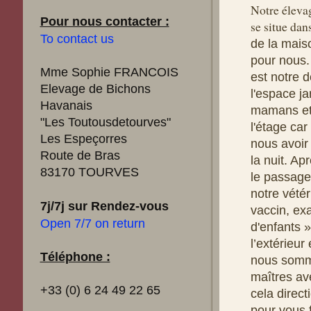
Notre éleva
Pour nous contacter :
se situe dan
To contact us
de la mais
pour nous.
Mme Sophie FRANCOIS
est notre 
Elevage de Bichons
l'espace ja
Havanais
mamans et 
"Les Toutousdetourves"
l'étage car
Les Espeçorres
nous avoir
Route de Bras
la nuit. Ap
83170 TOURVES
le passage
notre vétér
7j/7j sur Rendez-vous
vaccin, ex
Open 7/7 on return
d'enfants »
l’extérieur
Téléphone :
nous somme
maîtres av
+33 (0) 6 24 49 22 65
cela direc
pour vous f