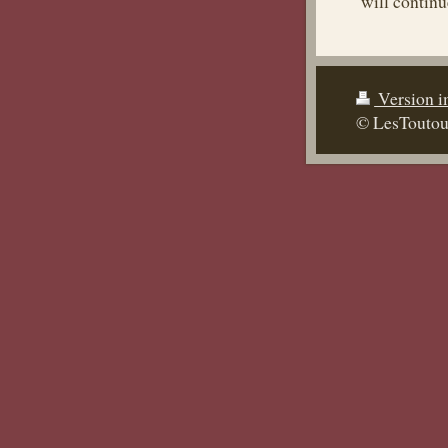
will continu
Version 
© LesToutou