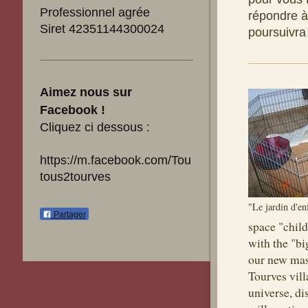
Professionnel agrée
répondre à
Siret 42351144300024
poursuivra
Aimez nous sur
Facebook !
Cliquez ci dessous :
https://m.facebook.com/Tou
tous2tourves
"Le jardin d'en
Partager
space
"
chil
with
the "bi
our
new mas
Tourves
vil
universe,
di